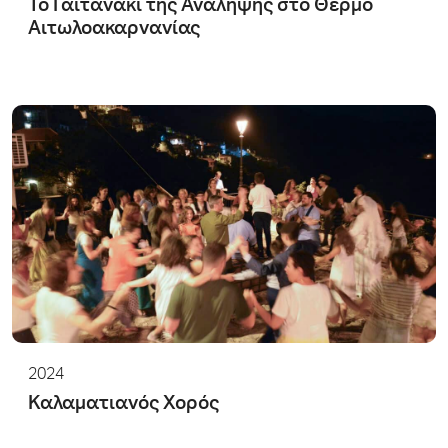
Το Γαϊτανάκι της Ανάληψης στο Θέρμο
Αιτωλοακαρνανίας
2024
Καλαματιανός Χορός