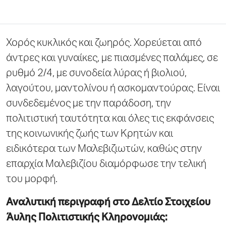
Χορός κ
υκλικός
και
ζωηρός
. Χ
ορεύεται από
άντρες και γυναίκες
,
με πιασμένες παλάμες, σε
ρυθμό 2/4, με συνοδεία λύρας ή βιολιού,
λαγούτο
υ
, μαντολίνο
υ
ή
ασκομαντούρα
ς
.
Είναι
σ
υνδεδεμένος με την παράδοση, την
πολιτιστική ταυτότητα και όλες τις εκφάνσεις
της κοινωνικής ζωής των
Κρητών
και
ειδικότερα των
Μαλεβιζιωτών
, καθώς στην
επαρχία
Μαλεβιζίου
διαμόρφωσε τη
ν
τελική
του μορφή.
Αναλυτική περιγραφή στο Δελτίο Στοιχείου
Άυλης Πολιτιστικής Κληρονομιάς: