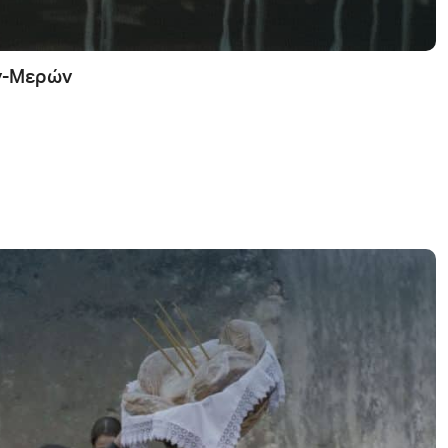
ν-Μερών