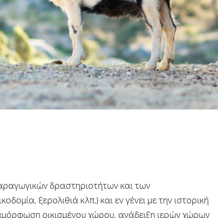
 παραγωγικών δραστηριοτήτων και των
δομία, ξερολιθιά κλπ.) και εν γένει με την ιστορική
ιαμόρφωση οικισμένου χώρου, ανάδειξη ιερών χώρων