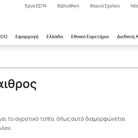
Έργα ΕΣΠΑ
Βιβλιοθήκη
Θερινό Σχολείο
Νέα
SCO
Εφαρμογή
Ελλάδα
Εθνικό Ευρετήριο
Διεθνείς
αιθρος
νει το αγροτικό τοπίο, όπως αυτό διαμορφώνεται
λλον.