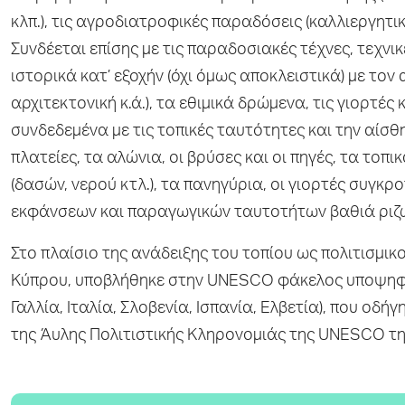
κλπ.), τις αγροδιατροφικές παραδόσεις (καλλιεργητικ
Συνδέεται επίσης με τις παραδοσιακές τέχνες, τεχν
ιστορικά κατ’ εξοχήν (όχι όμως αποκλειστικά) με το
αρχιτεκτονική κ.ά.), τα εθιμικά δρώμενα, τις γιορτές
συνδεδεμένα με τις τοπικές ταυτότητες και την αίσθη
πλατείες, τα αλώνια, οι βρύσες και οι πηγές, τα το
(δασών, νερού κτλ.), τα πανηγύρια, οι γιορτές συγκρ
εκφάνσεων και παραγωγικών ταυτοτήτων βαθιά ριζω
Στο πλαίσιο της ανάδειξης του τοπίου ως πολιτισμι
Κύπρου, υποβλήθηκε στην UNESCO φάκελος υποψηφιό
Γαλλία, Ιταλία, Σλοβενία, Ισπανία, Ελβετία), που ο
της Άυλης Πολιτιστικής Κληρονομιάς της UNESCO της