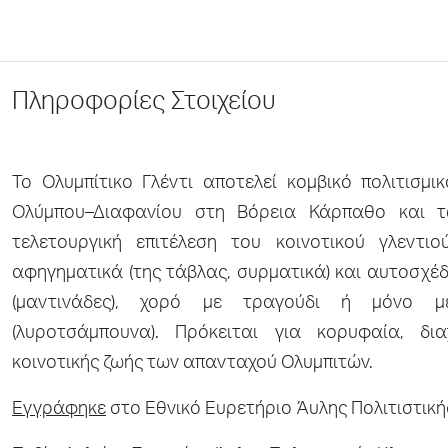
Πληροφορίες Στοιχείου
Το Ολυμπίτικο Γλέντι αποτελεί κομβικό πολιτισμι
Ολύμπου–Διαφανίου στη Βόρεια Κάρπαθο και 
τελετουργική επιτέλεση του κοινοτικού γλεντιο
αφηγηματικά (της τάβλας, συρματικά) και αυτοσχέ
(μαντινάδες), χορό με τραγούδι ή μόνο μ
(λυροτσάμπουνα). Πρόκειται για κορυφαία, δι
κοινοτικής ζωής των απανταχού Ολυμπιτών.
Εγγράφηκε
στο Εθνικό Ευρετήριο Άυλης Πολιτιστική