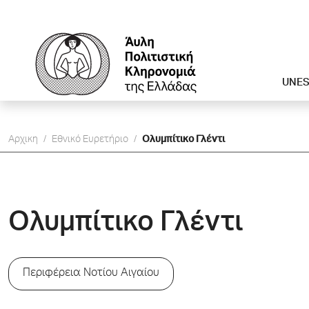
UNE
Αρχικη
/
Εθνικό Ευρετήριο
/
Oλυμπίτικο Γλέντι
Oλυμπίτικο Γλέντι
Περιφέρεια Νοτίου Αιγαίου