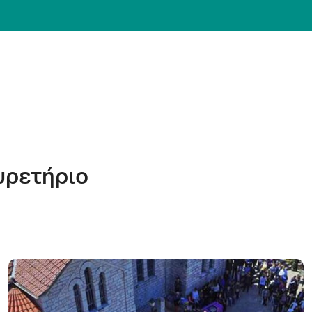
υρετήριο