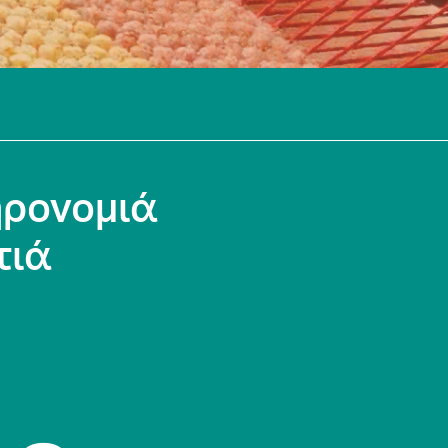
ηρονομιά
τιά