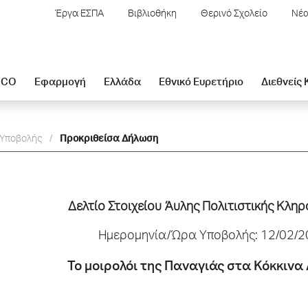
Έργα ΕΣΠΑ
Βιβλιοθήκη
Θερινό Σχολείο
Νέα
SCO
Εφαρμογή
Ελλάδα
Εθνικό Ευρετήριο
Διεθνείς
 Υποβολής
/
Προκριθείσα Δήλωση
Δελτίo Στοιχείου Άυλης Πολιτιστικής Κλη
Ημερομηνία/Ώρα Υποβολής: 12/02/2
Το μοιρολόι της Παναγιάς στα Κόκκινα