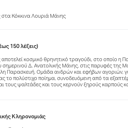
ς στα Κόκκινα Λουριά Μάνης
έως 150 λέξεις)
 αποτελεί κοσμικό θρηνητικό τραγούδι, στο οποίο η Π
υ σημερινού Δ. Ανατολικής Μάνης, στις παρυφές της 
γάλη Παρασκευή. Ομάδα ανδρών και εφήβων αγοριών, 
ας το πολύστιχο ποίημα, συνοδευόμενη από τα εξαπτέρ
αι τους ψαλτάδες και τους κερνούν ξηρούς καρπούς κα
τικής Κληρονομιάς