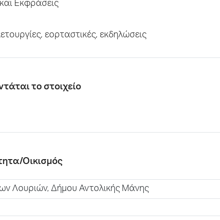
και Εκφράσεις
λετουργίες, εορταστικές, εκδηλώσεις
ντάται το στοιχείο
ότητα/Οικισμός
νων Λουριών, Δήμου Αντολικής Μάνης