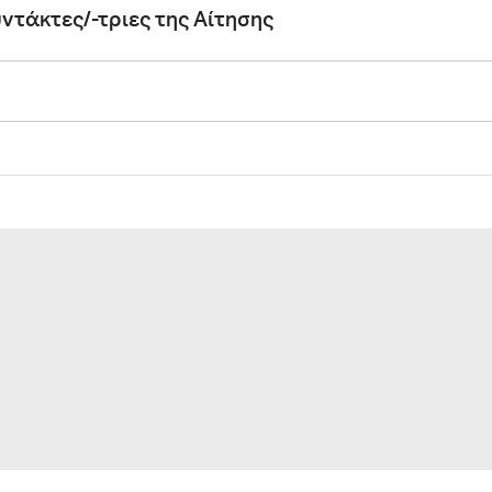
 Συντάκτες/-τριες της Αίτησης