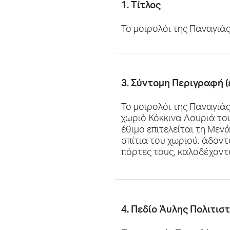
1. Τίτλος
Το μοιρολόι της Παναγιά
3. Σύντομη Περιγραφή (
Το μοιρολόι της Παναγιάς
χωριό Κόκκινα Λουριά το
έθιμο επιτελείται τη Με
σπίτια του χωριού, άδοντ
πόρτες τους, καλοδέχοντ
4. Πεδίο Άυλης Πολιτισ