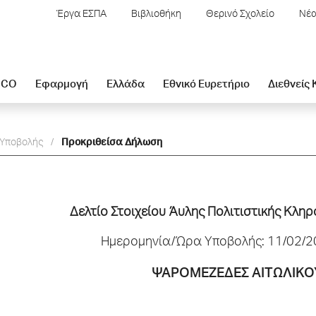
Έργα ΕΣΠΑ
Βιβλιοθήκη
Θερινό Σχολείο
Νέα
SCO
Εφαρμογή
Ελλάδα
Εθνικό Ευρετήριο
Διεθνείς
 Υποβολής
/
Προκριθείσα Δήλωση
Δελτίo Στοιχείου Άυλης Πολιτιστικής Κλη
Ημερομηνία/Ώρα Υποβολής: 11/02/2
ΨΑΡΟΜΕΖΕΔΕΣ ΑΙΤΩΛΙΚΟ