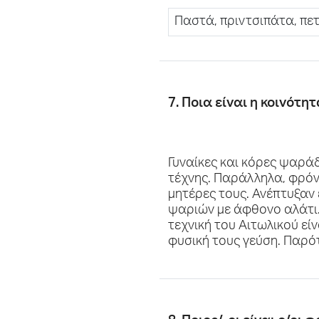
Παστά, πριντσιπάτα, πε
7. Ποια είναι η κοινότη
Γυναίκες και κόρες ψαρά
τέχνης. Παράλληλα, φρόντ
μητέρες τους. Ανέπτυξαν
ψαριών με άφθονο αλάτι. 
τεχνική του Αιτωλικού ε
φυσική τους γεύση. Παρότ