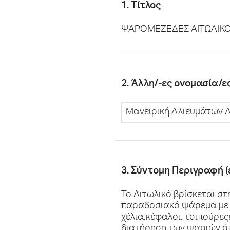
1. Τίτλος
ΨΑΡΟΜΕΖΕΔΕΣ ΑΙΤΩΛΙΚ
2. Άλλη/-ες ονομασία/ε
Μαγειρική Αλιευμάτων 
3. Σύντομη Περιγραφή (
Το Αιτωλικό βρίσκεται στ
παραδοσιακό ψάρεμα με π
χέλια,κέφαλοι, τσιπούρεςε
διατήρηση των ψαριών όπ