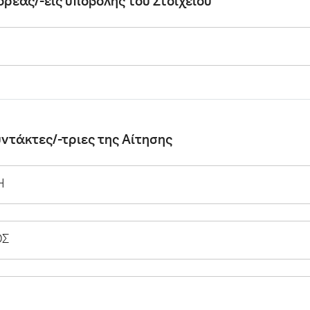
 φορέας/-είς υποβολής του Στοιχείου
 Συντάκτες/-τριες της Αίτησης
Η
ΟΣ