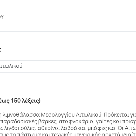
ΟΥ
ς
Αιτωλικού
έως 150 λέξεις)
η λιμνοθάλασσα Μεσολογγίου Αιτωλικού. Πρόκειται για
αραδοσιακές βάρκες σταφνοκάρια, γαίτες και πριάρ
, λιγδοπούλες, αθερίνα, λαβράκια, μπάφες κ.α. Οι Αιτω
ως το πάστωμα και τεχνικές μαγειρικής αρκετά ιδιαίτ