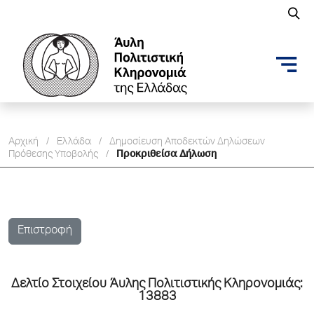
Αρχική
/
Ελλάδα
/
Δημοσίευση Aποδεκτών Δηλώσεων
Πρόθεσης Υποβολής
/
Προκριθείσα Δήλωση
Επιστροφή
Δελτίo Στοιχείου Άυλης Πολιτιστικής Κληρονομιάς:
13883