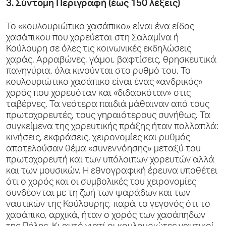
3. Σύντομη Περιγραφή (έως 150 λέξεις)
Το «κουλουριώτικο χασάπικο» είναι ένα είδος
χασάπικου που χορεύεται στη Σαλαμίνα ή
Κούλουρη σε όλες τις κοινωνικές εκδηλώσεις
χαράς. Αρραβώνες, γάμοι, βαφτίσεις, θρησκευτικά
πανηγύρια, όλα κινούνται στο ρυθμό του. Το
κουλουριώτικο χασάπικο είναι ένας «ανδρικός»
χορός που χορευόταν και «διδασκόταν» στις
ταβέρνες. Τα νεότερα παιδιά μάθαιναν από τους
πρωτοχορευτές, τους γηραιότερους συνήθως. Τα
συγκείμενα της χορευτικής πράξης ήταν πολλαπλά:
κινήσεις, εκφράσεις, χειρονομίες και ρυθμός
αποτελούσαν θέμα «συνεννόησης» μεταξύ του
πρωτοχορευτή και των υπόλοιπων χορευτών αλλά
και των μουσικών. Η εθνογραφική έρευνα υποθέτει
ότι ο χορός και οι συμβολικές του χειρονομίες
συνδέονται με τη ζωή των ψαράδων και των
ναυτικών της Κούλουρης, παρά το γεγονός ότι το
χασάπικο, αρχικά, ήταν ο χορός των χασάπηδων