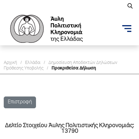
Αρχική
/
Ελλάδα
/
Δημοσίευση Aποδεκτών Δηλώσεων
Πρόθεσης Υποβολής
/
Προκριθείσα Δήλωση
Επιστροφή
Δελτίo Στοιχείου Άυλης Πολιτιστικής Κληρονομιάς:
13790