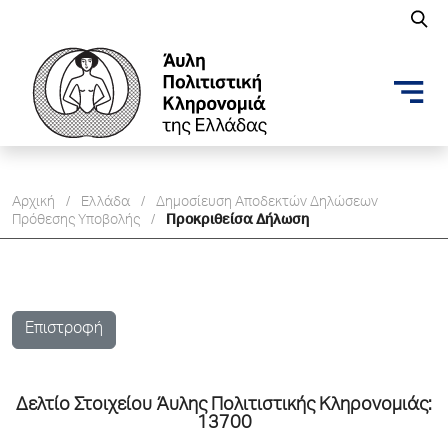
Αρχική
/
Ελλάδα
/
Δημοσίευση Aποδεκτών Δηλώσεων
Πρόθεσης Υποβολής
/
Προκριθείσα Δήλωση
Επιστροφή
Δελτίo Στοιχείου Άυλης Πολιτιστικής Κληρονομιάς:
13700