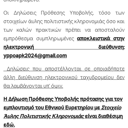
ολοκληρωμένο.
Οι Δηλώσεις Πρόθεσης Υποβολής, τόσο των
στοιχείων άυλης πολιτιστικής κληρονομιάς όσο και
των καλών πρακτικών πρέπει να αποσταλούν
εμπρόθεσμα συμπληρωμένες
αποκλειστικά στην
ηλεκτρονική διεύθυνση:
yppoapk2024@gmail.com
Δηλώσεις που αποστέλλονται σε οποιαδήποτε
άλλη διεύθυνση ηλεκτρονικού ταχυδρομείου δεν
θα λαμβάνονται υπ’ όψιν.
Η Δήλωση Πρόθεσης Υποβολής πρότασης για τον
εμπλουτισμό του Εθνικού Ευρετηρίου με
Στοιχείο
Άυλης Πολιτιστικής Κληρονομιάς
είναι διαθέσιμη
εδώ.