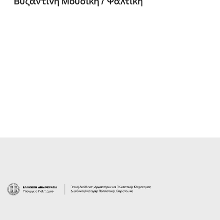
Βυζαντινή Μουσική / Ψαλτική