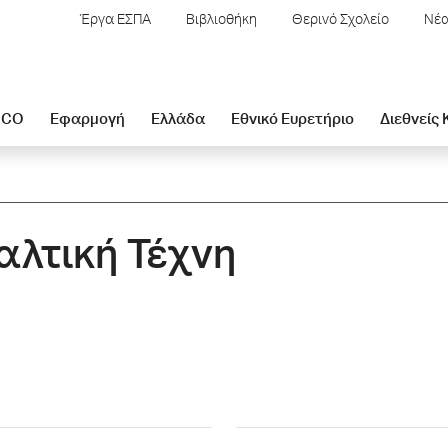
Έργα ΕΣΠΑ
Βιβλιοθήκη
Θερινό Σχολείο
Νέα
SCO
Εφαρμογή
Ελλάδα
Εθνικό Ευρετήριο
Διεθνείς
αλτική Τέχνη