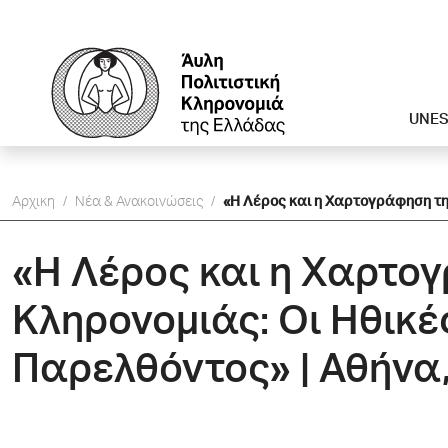
UNE
Αρχικη
/
Νέα & Ανακοινώσεις
/
«Η Λέρος και η Xαρτογράφηση της
«Η Λέρος και η Xαρτογ
Κληρονομιάς: Oι Ηθικέ
Παρελθόντος» | Αθήνα