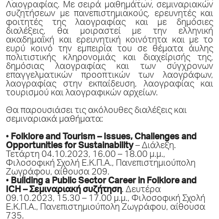
Λαογραφίας. Με σειρά μαθημάτων, σεμιναριακών
συζητήσεων με πανεπιστημιακούς, ερευνητές και
φοιτητές της λαογραφίας και με δημόσιες
διαλέξεις, θα μοιραστεί με την ελληνική
ακαδημαϊκή και ερευνητική κοινότητα και με το
ευρύ κοινό την εμπειρία του σε θέματα άυλης
πολιτιστικής κληρονομιάς και διαχείρισής της,
δημόσιας λαογραφίας και των σύγχρονων
επαγγελματικών προοπτικών των λαογράφων,
λαογραφίας στην εκπαίδευση, λαογραφίας και
τουρισμού και λαογραφικών αρχείων.
Θα παρουσιάσει τις ακόλουθες διαλέξεις και
σεμιναριακά μαθήματα:
•
Folklore and Tourism – Issues, Challenges and
Opportunities for Sustainability
– Διάλεξη.
Τετάρτη 04.10.2023, 16.00 – 18.00 μ.μ.,
Φιλοσοφική Σχολή Ε.Κ.Π.Α., Πανεπιστημιούπολη
Ζωγράφου, αίθουσα 209.
•
Building a Public Sector Career in Folklore and
ICH – Σεμιναριακή συζήτηση
. Δευτέρα
09.10.2023, 15.30 – 17.00 μ.μ., Φιλοσοφική Σχολή
Ε.Κ.Π.Α., Πανεπιστημιούπολη Ζωγράφου, αίθουσα
735.