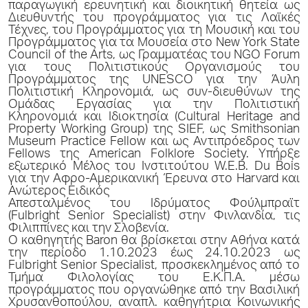
παραγωγική ερευνητική και διοικητική θητεία ως
Διευθυντής του προγράμματος για τις Λαϊκές
Τέχνες, του Προγράμματος για τη Μουσική και του
Προγράμματος για τα Μουσεία στο New York State
Council of the Arts, ως Γραμματέας του NGO Forum
για τους Πολιτιστικούς Οργανισμούς του
Προγράμματος της UNESCO για την Άυλη
Πολιτιστική Κληρονομιά, ως συν-διευθύνων της
Ομάδας Εργασίας για την Πολιτιστική
Κληρονομιά και Ιδιοκτησία (Cultural Heritage and
Property Working Group) της SIEF, ως Smithsonian
Museum Practice Fellow και ως Αντιπρόεδρος των
Fellows της American Folklore Society. Υπήρξε
εξωτερικό Μέλος του Ινστιτούτου W.E.B. Du Bois
για την Αφρο-Αμερικανική Έρευνα στο Harvard και
Ανώτερος Ειδικός
Απεσταλμένος του Ιδρύματος Φούλμπραϊτ
(Fulbright Senior Specialist) στην Φινλανδία, τις
Φιλιππίνες και την Σλοβενία.
Ο καθηγητής Baron θα βρίσκεται στην Αθήνα κατά
την περίοδο 1.10.2023 έως 24.10.2023 ως
Fulbright Senior Specialist, προσκεκλημένος από το
Τμήμα Φιλολογίας του Ε.Κ.Π.Α. μέσω
προγράμματος που οργανώθηκε από την Βασιλική
Χρυσανθοπούλου, αναπλ. καθηγήτρια Κοινωνικής