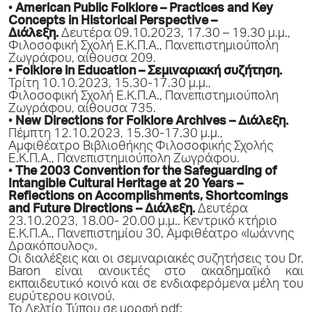
•
American Public Folklore – Practices and Key
Concepts in Historical Perspective –
Διάλεξη.
Δευτέρα 09.10.2023, 17.30 – 19.30 μ.μ.,
Φιλοσοφική Σχολή Ε.Κ.Π.Α., Πανεπιστημιούπολη
Ζωγράφου, αίθουσα 209.
•
Folklore in Education – Σεμιναριακή συζήτηση.
Τρίτη 10.10.2023, 15.30-17.30 μ.μ.,
Φιλοσοφική Σχολή Ε.Κ.Π.Α., Πανεπιστημιούπολη
Ζωγράφου, αίθουσα 735.
•
New Directions for Folklore Archives – Διάλεξη.
Πέμπτη 12.10.2023, 15.30-17.30 μ.μ.,
Αμφιθέατρο Βιβλιοθήκης Φιλοσοφικής Σχολής
Ε.Κ.Π.Α., Πανεπιστημιούπολη Ζωγράφου.
•
The 2003 Convention for the Safeguarding of
Intangible Cultural Heritage at 20 Years –
Reflections on Accomplishments, Shortcomings
and Future Directions – Διάλεξη.
Δευτέρα
23.10.2023, 18.00- 20.00 μ.μ.. Κεντρικό κτήριο
Ε.Κ.Π.Α., Πανεπιστημίου 30, Αμφιθέατρο «Ιωάννης
Δρακόπουλος».
Οι διαλέξεις και οι σεμιναριακές συζητήσεις του Dr.
Baron είναι ανοικτές στο ακαδημαϊκό και
εκπαιδευτικό κοινό και σε ενδιαφερόμενα μέλη του
ευρύτερου κοινού.
Το Δελτίο Τύπου σε μορφή pdf: