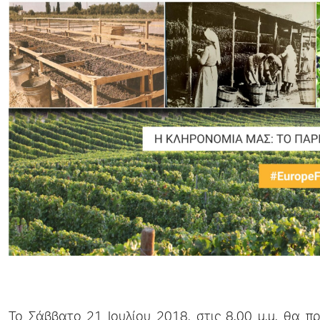
Το Σάββατο 21 Ιουλίου 2018, στις 8.00 μ.μ. θα π