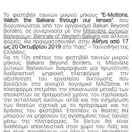
Το φεστιβάλ ταινιών μικρού μήκους
“E-Motions.
Watch the Balkans through our lenses”
, που
διοργανώνεται από τον οργανισμό Balkan Beyond
Borders, σε συνεργασία με την
Μπιενάλε Δυτικών
Βαλκανίων- Biennale of Western Balkans
και άλλους
φορείς, θα πραγματοποιηθεί στην
Αθήνα από 17
ως 20 Οκτωβρίου 2019
στο “Λαΐς” – Ταινιοθήκη της
Ελλάδος.
Για τη 10
η
επέτειο του φεστιβάλ ταινιών μικρού
μήκους Balkans Beyond Borders, η Μπιενάλε
Δυτικών Βαλκανίων διαμόρφωσε μια πρωτότυπη
διαδραστική ψηφιακή πλατφόρμα με την
αξιοποίηση του εργαλείου δικτύωσης που
βασίζεται στο ανοιχτό λογισμικό MAZIzone. Η
πλατφόρμα επιτρέπει την επικοινωνία μεταξύ των
επισκεπτών σε πραγματικό χρόνο, τον σχολιασμό,
την ανταλλαγή εικόνων, αλλά και την ενημέρωση
των θεατών σχετικά με το πρόγραμμα και τις
δράσεις του φεστιβάλ. Επιπλέον, οι θεατές θα
μπορούν να ψηφίσουν τις αγαπημένες τους ταινίες
μέσω της πλατφόρμας. Το δίκτυο θα είναι
διαθέσιμο αποκλειστικά στον χώρο του Λαΐς και