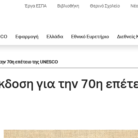
Έργα ΕΣΠΑ
Βιβλιοθήκη
Θερινό Σχολείο
Νέα
SCO
Εφαρμογή
Ελλάδα
Εθνικό Ευρετήριο
Διεθνείς
την 70η επέτειο της UNESCO
κδοση για την 70η επέτ