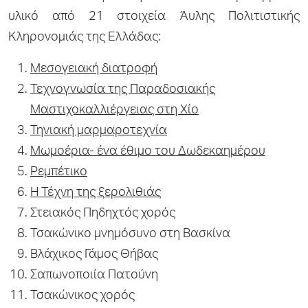
υλικό από 21 στοιχεία Άυλης Πολιτιστικής
Κληρονομιάς της Ελλάδας:
Μεσογειακή διατροφή
Τεχνογνωσία της Παραδοσιακής
Μαστιχοκαλλιέργειας στη Χίο
Τηνιακή μαρμαροτεχνία
Μωμοέρια- ένα έθιμο του Δωδεκαημέρου
Ρεμπέτικο
Η Τέχνη της ξερολιθιάς
Στειακός Πηδηχτός χορός
Τσακώνικο μνημόσυνο στη Βασκίνα
Βλάχικος Γάμος Θήβας
Σαπωνοποιία Πατούνη
Τσακώνικος χορός