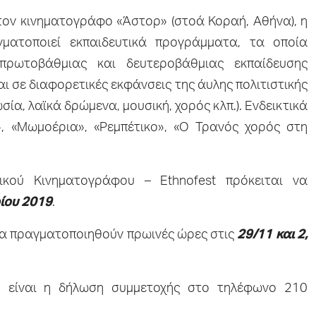
στον κινηματογράφο «Άστορ» (στοά Κοραή, Αθήνα), η
ματοποιεί εκπαιδευτικά προγράμματα, τα οποία
πρωτοβάθμιας και δευτεροβάθμιας εκπαίδευσης
 σε διαφορετικές εκφάνσεις της άυλης πολιτιστικής
ία, λαϊκά δρώμενα, μουσική, χορός κλπ.). Ενδεικτικά
, «Μωμοέρια», «Ρεμπέτικο», «Ο Τρανός χορός στη
κού Κινηματογράφου – Ethnofest πρόκειται να
ίου 2019
.
 θα πραγματοποιηθούν πρωινές ώρες στις
29/11 και 2,
η είναι η δήλωση συμμετοχής στο τηλέφωνο 210