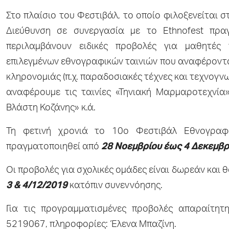
Στο πλαίσιο του Φεστιβάλ, το οποίο φιλοξενείται 
Διεύθυνση σε συνεργασία με το Ethnofest πραγ
περιλαμβάνουν ειδικές προβολές για μαθητές 
επιλεγμένων εθνογραφικών ταινιών που αναφέρονται
κληρονομιάς (π.χ. παραδοσιακές τέχνες και τεχνογνωσ
αναφέρουμε τις ταινίες «Τηνιακή Μαρμαροτεχνία»
Βλάστη Κοζάνης» κ.ά.
Τη φετινή χρονιά το 10ο Φεστιβάλ Εθνογραφι
πραγματοποιηθεί από
28 Νοεμβρίου έως 4 Δεκεμβρ
Οι προβολές για σχολικές ομάδες είναι δωρεάν και
3 & 4/12/2019
κατόπιν συνεννόησης.
Για τις προγραμματισμένες προβολές απαραίτητ
5219067, πληροφορίες: Έλενα Μπαζίνη.