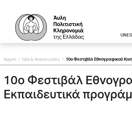
UNE
Αρχικη
/
Νέα & Ανακοινώσεις
/
10ο Φεστιβάλ Εθνογραφικού Κινη
10ο Φεστιβάλ Εθνογρα
Eκπαιδευτικά προγράμ