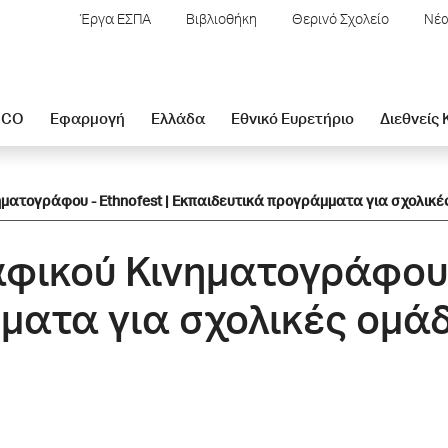
Έργα ΕΣΠΑ
Βιβλιοθήκη
Θερινό Σχολείο
Νέα
SCO
Εφαρμογή
Ελλάδα
Εθνικό Ευρετήριο
Διεθνείς
ματογράφου - Ethnofest | Eκπαιδευτικά προγράμματα για σχολικέ
φικού Κινηματογράφου –
ματα για σχολικές ομά