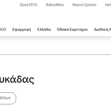
Έργα ΕΣΠΑ
Βιβλιοθήκη
Θερινό Σχολείο
Νέα
SCO
Εφαρμογή
Ελλάδα
Εθνικό Ευρετήριο
Διεθνείς
ευκάδας
 Νήσων