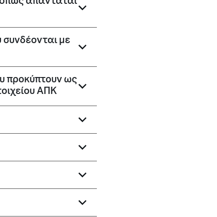
, όπως απαντάται
υ συνδέονται με
που προκύπτουν ως
τοιχείου ΑΠΚ