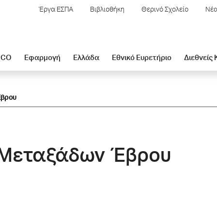
Έργα ΕΣΠΑ
Βιβλιοθήκη
Θερινό Σχολείο
Νέα
SCO
Εφαρμογή
Ελλάδα
Εθνικό Ευρετήριο
Διεθνείς
Έβρου
ν Μεταξάδων Έβρου