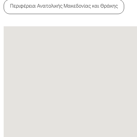
Περιφέρεια Ανατολικής Μακεδονίας και Θράκης