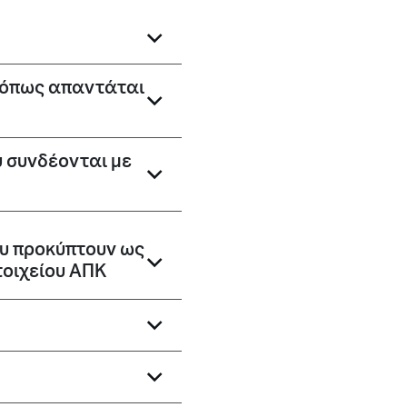
, όπως απαντάται
υ συνδέονται με
που προκύπτουν ως
τοιχείου ΑΠΚ