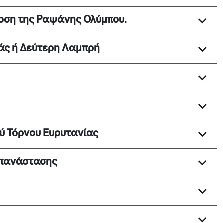
δοση της Ραψάνης Ολύμπου.
άς ή Δεύτερη Λαμπρή
ού Τόρνου Ευρυτανίας
Επανάστασης