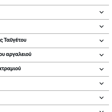
ς Ταϋγέτου
νου αργαλειού
ατραμιού